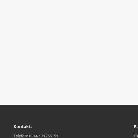
Kontakt:
P
Telefon: 0214 / 31265151
IT