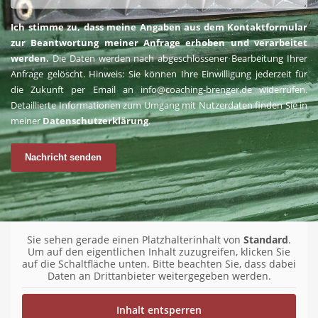
Ich stimme zu, dass meine Angaben aus dem Kontaktformular
zur Beantwortung meiner Anfrage erhoben und verarbeitet
werden.
Die Daten werden nach abgeschlossener Bearbeitung Ihrer
Anfrage gelöscht. Hinweis: Sie können Ihre Einwilligung jederzeit für
die Zukunft per Email an
info@coaching-brenger.de
widerrufen.
Detaillierte Informationen zum Umgang mit Nutzerdaten finden Sie in
meiner
Datenschutzerklärung
.
Nachricht senden
Sie sehen gerade einen Platzhalterinhalt von
Standard
.
Um auf den eigentlichen Inhalt zuzugreifen, klicken Sie
auf die Schaltfläche unten. Bitte beachten Sie, dass dabei
Daten an Drittanbieter weitergegeben werden.
Inhalt entsperren