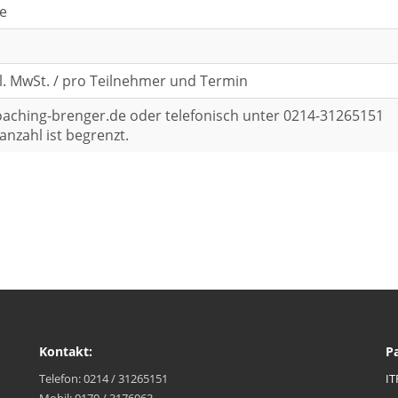
e
kl. MwSt. / pro Teilnehmer und Termin
oaching-brenger.de oder telefonisch unter 0214-31265151
nzahl ist begrenzt.
Kontakt:
P
Telefon: 0214 / 31265151
IT